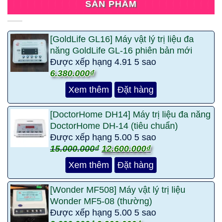
SẢN PHẨM
[GoldLife GL16] Máy vật lý trị liệu đa
năng GoldLife GL-16 phiên bản mới
Được xếp hạng
4.91
5 sao
6.380.000
₫
Xem thêm
Đặt hàng
[DoctorHome DH14] Máy trị liệu đa năng
DoctorHome DH-14 (tiêu chuẩn)
Được xếp hạng
5.00
5 sao
15.000.000
₫
12.600.000
₫
Xem thêm
Đặt hàng
[Wonder MF508] Máy vật lý trị liệu
Wonder MF5-08 (thường)
Được xếp hạng
5.00
5 sao