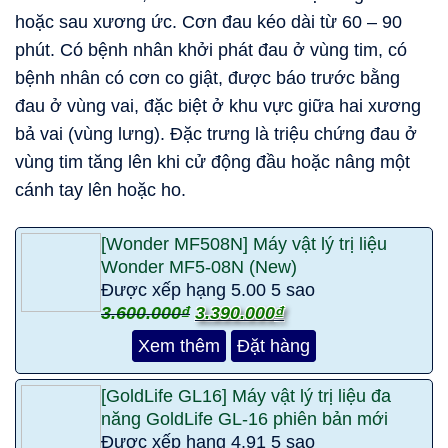
hoặc sau xương ức. Cơn đau kéo dài từ 60 – 90
phút. Có bệnh nhân khởi phát đau ở vùng tim, có
bệnh nhân có cơn co giật, được báo trước bằng
đau ở vùng vai, đặc biệt ở khu vực giữa hai xương
bả vai (vùng lưng). Đặc trưng là triệu chứng đau ở
vùng tim tăng lên khi cử động đầu hoặc nâng một
cánh tay lên hoặc ho.
[Wonder MF508N] Máy vật lý trị liệu
Wonder MF5-08N (New)
Được xếp hạng
5.00
5 sao
3.600.000
₫
3.390.000
₫
Xem thêm
Đặt hàng
[GoldLife GL16] Máy vật lý trị liệu đa
năng GoldLife GL-16 phiên bản mới
Được xếp hạng
4.91
5 sao