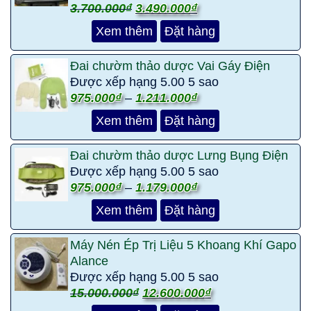
3.700.000
₫
3.490.000
₫
Xem thêm
Đặt hàng
Đai chườm thảo dược Vai Gáy Điện
Được xếp hạng
5.00
5 sao
975.000
₫
–
1.211.000
₫
Xem thêm
Đặt hàng
Đai chườm thảo dược Lưng Bụng Điện
Được xếp hạng
5.00
5 sao
975.000
₫
–
1.179.000
₫
Xem thêm
Đặt hàng
Máy Nén Ép Trị Liệu 5 Khoang Khí Gapo
Alance
Được xếp hạng
5.00
5 sao
15.000.000
₫
12.600.000
₫