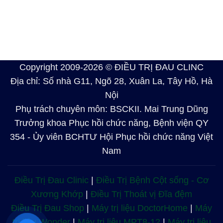
Copyright 2009-2026 © ĐIỀU TRỊ ĐAU CLINC
Địa chỉ: Số nhà G11, Ngõ 28, Xuân La, Tây Hồ, Hà
Nội
Phụ trách chuyên môn: BSCKII. Mai Trung Dũng
Trưởng khoa Phục hồi chức năng, Bệnh viện QY
354 - Ủy viên BCHTƯ Hội Phục hồi chức năng Việt
Nam
Điều Trị Đau Clinic
|
Điều Trị Bệnh Cột sống - Cơ
Xương Khớp
|
Điều Trị Thoát vị Đĩa đệm
Điều Trị Đau Shop
|
Máy trị liệu DoctorHome
|
Máy
trị liệu Wonder
|
Máy trị liệu MPT8-12
|
Máy trị liệu