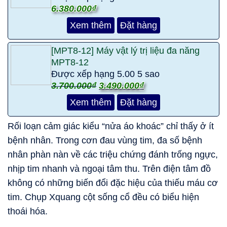
6.380.000
₫
Xem thêm
Đặt hàng
[MPT8-12] Máy vật lý trị liệu đa năng
MPT8-12
Được xếp hạng
5.00
5 sao
3.700.000
₫
3.490.000
₫
Xem thêm
Đặt hàng
Rối loạn cảm giác kiểu “nửa áo khoác” chỉ thấy ở ít
bệnh nhân. Trong cơn đau vùng tim, đa số bệnh
nhân phàn nàn về các triệu chứng đánh trống ngực,
nhịp tim nhanh và ngoại tâm thu. Trên điện tâm đồ
không có những biến đổi đặc hiệu của thiếu máu cơ
tim. Chụp Xquang cột sống cổ đều có biểu hiện
thoái hóa.