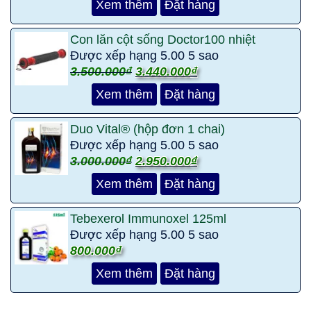
Xem thêm
Đặt hàng
Con lăn cột sống Doctor100 nhiệt
Được xếp hạng
5.00
5 sao
3.500.000
₫
3.440.000
₫
Xem thêm
Đặt hàng
Duo Vital® (hộp đơn 1 chai)
Được xếp hạng
5.00
5 sao
3.000.000
₫
2.950.000
₫
Xem thêm
Đặt hàng
Tebexerol Immunoxel 125ml
Được xếp hạng
5.00
5 sao
800.000
₫
Xem thêm
Đặt hàng