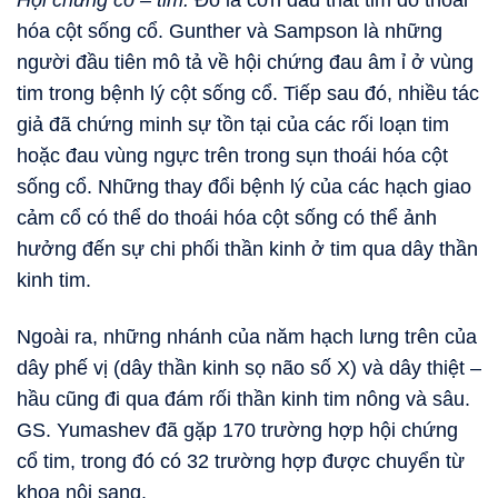
Hội chứng cổ – tim:
Đó là cơn đau thắt tim do thoái
hóa cột sống cổ. Gunther và Sampson là những
người đầu tiên mô tả về hội chứng đau âm ỉ ở vùng
tim trong bệnh lý cột sống cổ. Tiếp sau đó, nhiều tác
giả đã chứng minh sự tồn tại của các rối loạn tim
hoặc đau vùng ngực trên trong sụn thoái hóa cột
sống cổ. Những thay đổi bệnh lý của các hạch giao
cảm cổ có thể do thoái hóa cột sống có thể ảnh
hưởng đến sự chi phối thần kinh ở tim qua dây thần
kinh tim.
Ngoài ra, những nhánh của năm hạch lưng trên của
dây phế vị (dây thần kinh sọ não số X) và dây thiệt –
hầu cũng đi qua đám rối thần kinh tim nông và sâu.
GS. Yumashev đã gặp 170 trường hợp hội chứng
cổ tim, trong đó có 32 trường hợp được chuyển từ
khoa nội sang.