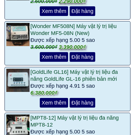
2.600.000
₫
2.290.000
₫
Xem thêm
Đặt hàng
[Wonder MF508N] Máy vật lý trị liệu
Wonder MF5-08N (New)
Được xếp hạng
5.00
5 sao
3.600.000
₫
3.390.000
₫
Xem thêm
Đặt hàng
[GoldLife GL16] Máy vật lý trị liệu đa
năng GoldLife GL-16 phiên bản mới
Được xếp hạng
4.91
5 sao
6.380.000
₫
Xem thêm
Đặt hàng
[MPT8-12] Máy vật lý trị liệu đa năng
MPT8-12
Được xếp hạng
5.00
5 sao